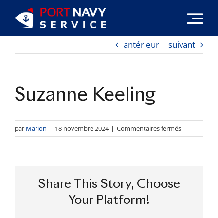
Passer
au
contenu
antérieur
suivant
Suzanne Keeling
sur
par
Marion
|
18 novembre 2024
|
Commentaires fermés
Suzanne
Keeling
Share This Story, Choose
Your Platform!