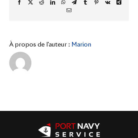
Facebook
X
Reddit
LinkedIn
WhatsApp
Telegram
Tumblr
Pinterest
Vk
Xing
e-
mail
À propos de l'auteur :
Marion