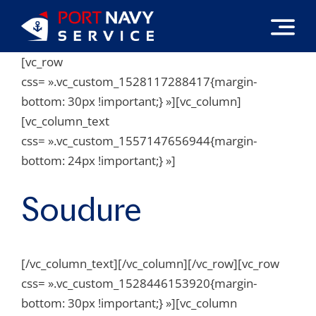
Passer
au
contenu
[vc_row
css= ».vc_custom_1528117288417{margin-
bottom: 30px !important;} »][vc_column]
[vc_column_text
css= ».vc_custom_1557147656944{margin-
bottom: 24px !important;} »]
Soudure
[/vc_column_text][/vc_column][/vc_row][vc_row
css= ».vc_custom_1528446153920{margin-
bottom: 30px !important;} »][vc_column