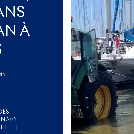
ANS
AN À
S
min
DES
 NAVY
 [...]