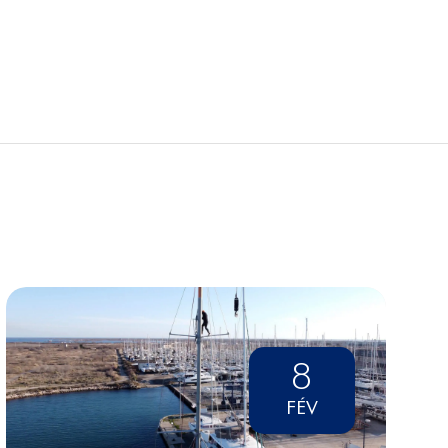
8
FÉV