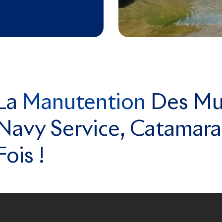
La
Manutention
Des Mul
Navy Service, Catamaran
Fois !