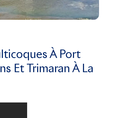
ticoques À Port
s Et Trimaran À La